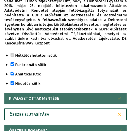
védelmét. Ezúton tájékoztatjuk Önt, hogy a Debreceni Egyetem a
Nincs találat.
2018. május 25. napjától kötelezően alkalmazandó Általános
Adatvédelmi Rendelet alapján felülvizsgálta folyamatait és
beépítette a GDPR előírásait az adatkezelési és adatvédelmi
tevékenységébe. A felhasználók személyes adatait a Debreceni
Egyetem korábban is teljes körültekintéssel kezelte, megfelelve az
Dolgozói adatmódosítás igénylése a DE
érvényben lévő adatkezelési szabályozásoknak. A GDPR előírásait
telefonkönyvében
|
Külső személyek rögzítése a
követve frissítettük Adatvédelmi Tájékoztatónkat, amelyet az
alábbi linkre kattintva olvashat el:
Adatkezelési tájékoztató.
DE
DE telefonkönyvében
|
Súgó
|
Hibabejelentés
Kancellária WAV Központ
Nélkülözhetetlen sütik
Funkcionális sütik
Analitikai sütik
Hirdetési sütik
KIVÁLASZTOTTAK MENTÉSE
WITHDRAW CONSENT
Adatvédelem
Adatkezelési nyilatkozat
Akadálymentesítési nyilatkozat
ÖSSZES ELUTASÍTÁSA
Impresszum
ÖSSZES ELFOGADÁSA