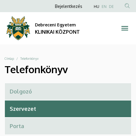
Telefonkönyv
Ugrás
Anonim
NYELVVÁLAS
Bejelentkezés
HU
EN
DE
a
TAR
Felhasználói
|
tartalomra
KER
fiók
Debreceni Egyetem
KLINIKAI
menüje
KLINIKAI KÖZPONT
KÖZPONT
Morzsa
Címlap
Telefonkönyv
Telefonkönyv