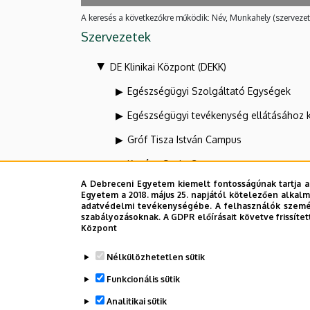
A keresés a következőkre működik: Név, Munkahely (szervezet
Szervezetek
DE Klinikai Központ (DEKK)
Egészségügyi Szolgáltató Egységek
Egészségügyi tevékenység ellátásához 
Gróf Tisza István Campus
Kenézy Gyula Campus
A Debreceni Egyetem kiemelt fontosságúnak tartja a
KK Diagnosztikáért felelős alelnök
Egyetem a 2018. május 25. napjától kötelezően alkalm
adatvédelmi tevékenységébe. A felhasználók személ
KK Orvosszakmai alelnök
szabályozásoknak. A GDPR előírásait követve frissítet
Központ
Dolgozói adatmódosítás igénylése a D
Nélkülözhetetlen sütik
Funkcionális sütik
Analitikai sütik