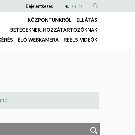
Anonim
NYELVVÁLASZTÓ
Bejelentkezés
HU
EN
DE
TARTALOM
Felhasználói
KÖZPONTUNKRÓL
ELLÁTÁS
KERESÉSE
fiók
BETEGEKNEK, HOZZÁTARTOZÓKNAK
menüje
Fő
KÉRÉS
ÉLŐ WEBKAMERA
REELS-VIDEÓK
navigáció