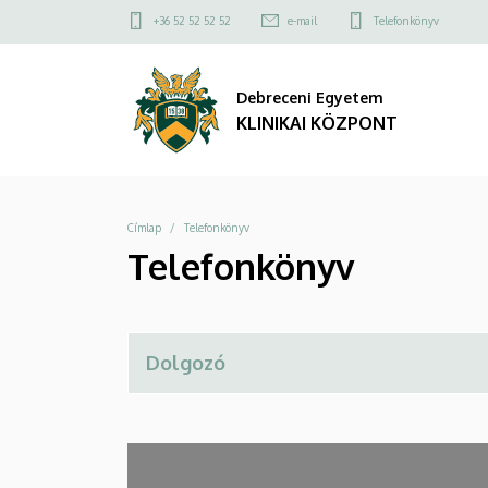
Telefonkönyv
Ugrás
Felső
+36 52 52 52 52
e-mail
Telefonkönyv
a
kapcsolat
|
tartalomra
menü
Debreceni Egyetem
KLINIKAI
KLINIKAI KÖZPONT
KÖZPONT
Morzsa
Címlap
Telefonkönyv
Telefonkönyv