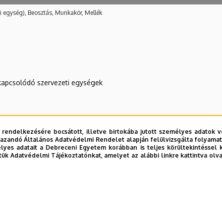
i egység), Beosztás, Munkakör, Mellék
kapcsolódó szervezeti egységek
 rendelkezésére bocsátott, illetve birtokába jutott személyes adatok v
azandó Általános Adatvédelmi Rendelet alapján felülvizsgálta folyamata
yes adatait a Debreceni Egyetem korábban is teljes körültekintéssel 
tük Adatvédelmi Tájékoztatónkat, amelyet az alábbi linkre kattintva olv
E telefonkönyvében
|
Külső személyek rögzítése a DE te