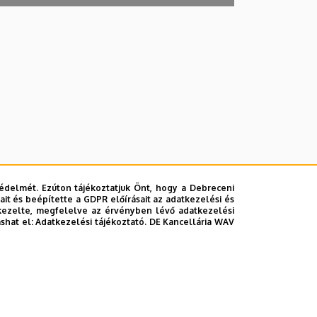
édelmét. Ezúton tájékoztatjuk Önt, hogy a Debreceni
it és beépítette a GDPR előírásait az adatkezelési és
kezelte, megfelelve az érvényben lévő adatkezelési
ashat el:
Adatkezelési tájékoztató.
DE Kancellária WAV
lefonkönyvében
|
Súgó
|
Hibabejelentés