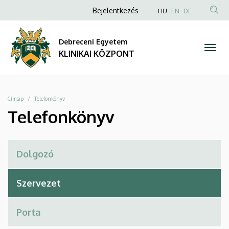
Telefonkönyv
Ugrás
Anonim
NYELVVÁLAS
Bejelentkezés
HU
EN
DE
a
TAR
Felhasználói
|
tartalomra
KER
fiók
Debreceni Egyetem
KLINIKAI
menüje
KLINIKAI KÖZPONT
KÖZPONT
Morzsa
Címlap
Telefonkönyv
Telefonkönyv