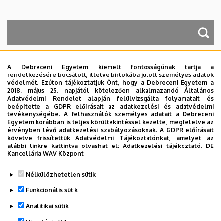
A keresés a következőkre működik: Név, Munkahely (szervezeti egység),
Beosztás, Munkakör, Mellék
A Debreceni Egyetem kiemelt fontosságúnak tartja a
Szervezetek
rendelkezésére bocsátott, illetve birtokába jutott személyes adatok
védelmét. Ezúton tájékoztatjuk Önt, hogy a Debreceni Egyetem a
Nincs találat.
2018. május 25. napjától kötelezően alkalmazandó Általános
Adatvédelmi Rendelet alapján felülvizsgálta folyamatait és
beépítette a GDPR előírásait az adatkezelési és adatvédelmi
tevékenységébe. A felhasználók személyes adatait a Debreceni
Egyetem korábban is teljes körültekintéssel kezelte, megfelelve az
Dolgozói adatmódosítás igénylése a DE
érvényben lévő adatkezelési szabályozásoknak. A GDPR előírásait
telefonkönyvében
|
Külső személyek rögzítése a
követve frissítettük Adatvédelmi Tájékoztatónkat, amelyet az
alábbi linkre kattintva olvashat el:
Adatkezelési tájékoztató.
DE
DE telefonkönyvében
|
Súgó
|
Hibabejelentés
Kancellária WAV Központ
Nélkülözhetetlen sütik
Funkcionális sütik
Analitikai sütik