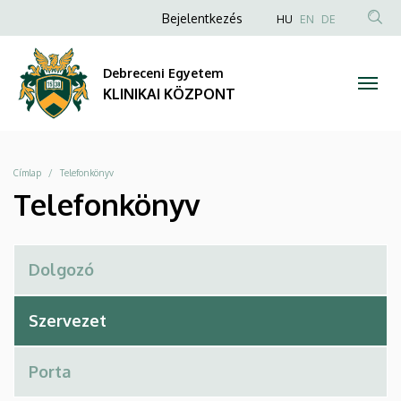
Telefonkönyv
Ugrás
Anonim
NYELVVÁLAS
Bejelentkezés
HU
EN
DE
a
TAR
Felhasználói
|
tartalomra
KER
fiók
Debreceni Egyetem
KLINIKAI
menüje
KLINIKAI KÖZPONT
KÖZPONT
Morzsa
Címlap
Telefonkönyv
Telefonkönyv