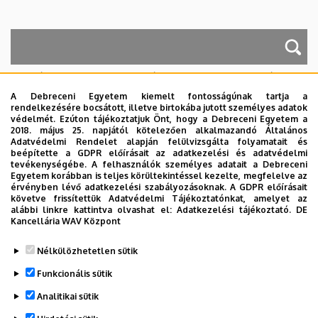
A keresés a következőkre működik: Név, Munkahely (szervezeti egység),
Beosztás, Munkakör, Mellék
A Debreceni Egyetem kiemelt fontosságúnak tartja a
Szervezetek
rendelkezésére bocsátott, illetve birtokába jutott személyes adatok
védelmét. Ezúton tájékoztatjuk Önt, hogy a Debreceni Egyetem a
Nincs találat.
2018. május 25. napjától kötelezően alkalmazandó Általános
Adatvédelmi Rendelet alapján felülvizsgálta folyamatait és
beépítette a GDPR előírásait az adatkezelési és adatvédelmi
tevékenységébe. A felhasználók személyes adatait a Debreceni
Egyetem korábban is teljes körültekintéssel kezelte, megfelelve az
Dolgozói adatmódosítás igénylése a DE
érvényben lévő adatkezelési szabályozásoknak. A GDPR előírásait
telefonkönyvében
|
Külső személyek rögzítése a
követve frissítettük Adatvédelmi Tájékoztatónkat, amelyet az
alábbi linkre kattintva olvashat el:
Adatkezelési tájékoztató.
DE
DE telefonkönyvében
|
Súgó
|
Hibabejelentés
Kancellária WAV Központ
Nélkülözhetetlen sütik
Funkcionális sütik
Analitikai sütik