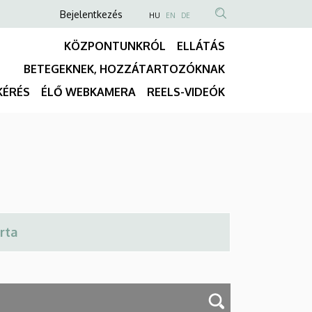
Anonim
NYELVVÁLASZTÓ
Bejelentkezés
HU
EN
DE
TARTALOM
Felhasználói
KÖZPONTUNKRÓL
ELLÁTÁS
KERESÉSE
fiók
BETEGEKNEK, HOZZÁTARTOZÓKNAK
menüje
Fő
KÉRÉS
ÉLŐ WEBKAMERA
REELS-VIDEÓK
navigáció