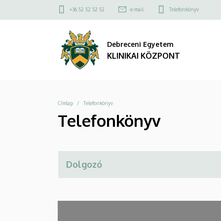
Telefonkönyv
Ugrás
Felső
+36 52 52 52 52
e-mail
Telefonkönyv
a
kapcsolat
|
tartalomra
menü
Debreceni Egyetem
KLINIKAI
KLINIKAI KÖZPONT
KÖZPONT
Morzsa
Címlap
Telefonkönyv
Telefonkönyv