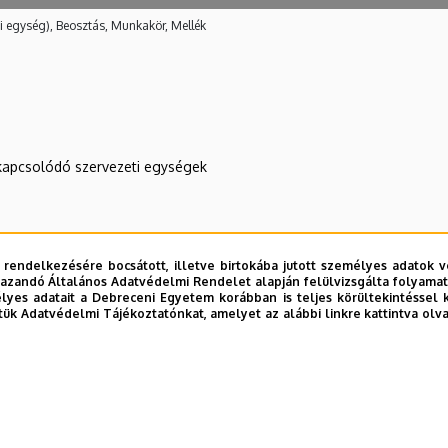
i egység), Beosztás, Munkakör, Mellék
kapcsolódó szervezeti egységek
 rendelkezésére bocsátott, illetve birtokába jutott személyes adatok v
azandó Általános Adatvédelmi Rendelet alapján felülvizsgálta folyamata
yes adatait a Debreceni Egyetem korábban is teljes körültekintéssel 
tük Adatvédelmi Tájékoztatónkat, amelyet az alábbi linkre kattintva olv
E telefonkönyvében
|
Külső személyek rögzítése a DE te