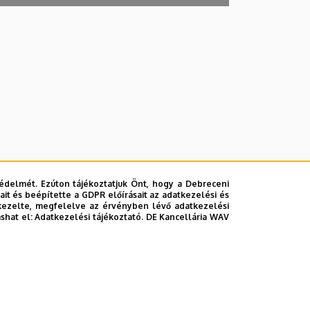
édelmét. Ezúton tájékoztatjuk Önt, hogy a Debreceni
it és beépítette a GDPR előírásait az adatkezelési és
kezelte, megfelelve az érvényben lévő adatkezelési
ashat el:
Adatkezelési tájékoztató.
DE Kancellária WAV
lefonkönyvében
|
Súgó
|
Hibabejelentés