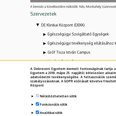
A keresés a következőkre működik: Név, Munkahely (szervezet
Szervezetek
DE Klinikai Központ (DEKK)
Egészségügyi Szolgáltató Egységek
Egészségügyi tevékenység ellátásához 
Gróf Tisza István Campus
Kenézy Gyula Campus
A Debreceni Egyetem kiemelt fontosságúnak tartja a
KK Diagnosztikáért felelős alelnök
Egyetem a 2018. május 25. napjától kötelezően alkalm
adatvédelmi tevékenységébe. A felhasználók személ
KK Orvosszakmai alelnök
szabályozásoknak. A GDPR előírásait követve frissítet
Központ
Dolgozói adatmódosítás igénylése a D
Nélkülözhetetlen sütik
Funkcionális sütik
Analitikai sütik