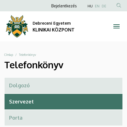
Telefonkönyv
Ugrás
Anonim
NYELVVÁLAS
Bejelentkezés
HU
EN
DE
a
TAR
Felhasználói
|
tartalomra
KER
fiók
Debreceni Egyetem
KLINIKAI
menüje
KLINIKAI KÖZPONT
KÖZPONT
Morzsa
Címlap
Telefonkönyv
Telefonkönyv