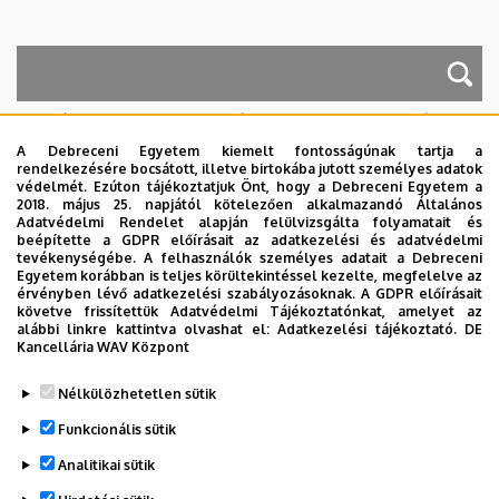
A keresés a következőkre működik: Név, Munkahely (szervezeti egység),
Beosztás, Munkakör, Mellék
A Debreceni Egyetem kiemelt fontosságúnak tartja a
Szervezetek
rendelkezésére bocsátott, illetve birtokába jutott személyes adatok
védelmét. Ezúton tájékoztatjuk Önt, hogy a Debreceni Egyetem a
Nincs találat.
2018. május 25. napjától kötelezően alkalmazandó Általános
Adatvédelmi Rendelet alapján felülvizsgálta folyamatait és
beépítette a GDPR előírásait az adatkezelési és adatvédelmi
tevékenységébe. A felhasználók személyes adatait a Debreceni
Egyetem korábban is teljes körültekintéssel kezelte, megfelelve az
Dolgozói adatmódosítás igénylése a DE
érvényben lévő adatkezelési szabályozásoknak. A GDPR előírásait
telefonkönyvében
|
Külső személyek rögzítése a
követve frissítettük Adatvédelmi Tájékoztatónkat, amelyet az
alábbi linkre kattintva olvashat el:
Adatkezelési tájékoztató.
DE
DE telefonkönyvében
|
Súgó
|
Hibabejelentés
Kancellária WAV Központ
Nélkülözhetetlen sütik
Funkcionális sütik
Analitikai sütik