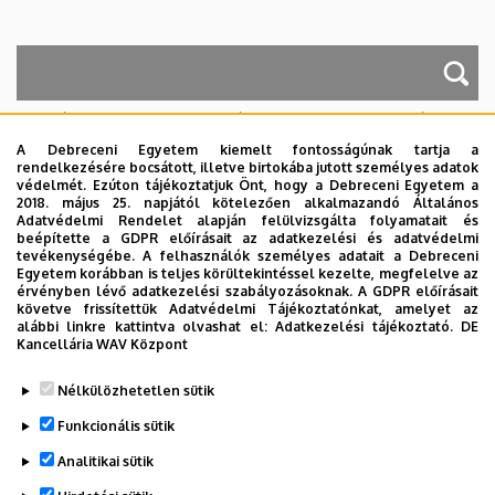
A keresés a következőkre működik: Név, Munkahely (szervezeti egység),
Beosztás, Munkakör, Mellék
A Debreceni Egyetem kiemelt fontosságúnak tartja a
Szervezetek
rendelkezésére bocsátott, illetve birtokába jutott személyes adatok
védelmét. Ezúton tájékoztatjuk Önt, hogy a Debreceni Egyetem a
Nincs találat.
2018. május 25. napjától kötelezően alkalmazandó Általános
Adatvédelmi Rendelet alapján felülvizsgálta folyamatait és
beépítette a GDPR előírásait az adatkezelési és adatvédelmi
tevékenységébe. A felhasználók személyes adatait a Debreceni
Egyetem korábban is teljes körültekintéssel kezelte, megfelelve az
Dolgozói adatmódosítás igénylése a DE
érvényben lévő adatkezelési szabályozásoknak. A GDPR előírásait
telefonkönyvében
|
Külső személyek rögzítése a
követve frissítettük Adatvédelmi Tájékoztatónkat, amelyet az
alábbi linkre kattintva olvashat el:
Adatkezelési tájékoztató.
DE
DE telefonkönyvében
|
Súgó
|
Hibabejelentés
Kancellária WAV Központ
Nélkülözhetetlen sütik
Funkcionális sütik
Analitikai sütik