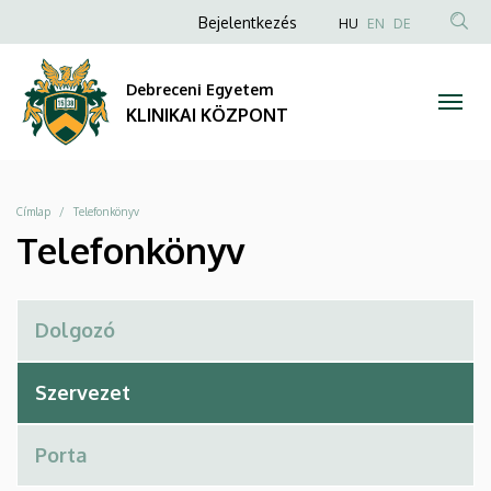
Telefonkönyv
Ugrás
Anonim
NYELVVÁLAS
Bejelentkezés
HU
EN
DE
a
TAR
Felhasználói
|
tartalomra
KER
fiók
Debreceni Egyetem
KLINIKAI
menüje
KLINIKAI KÖZPONT
KÖZPONT
Morzsa
Címlap
Telefonkönyv
Telefonkönyv