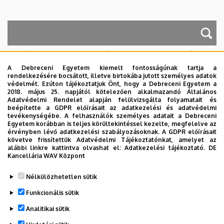
A keresés a következőkre működik: Név, Munkahely (szervezeti egység),
Beosztás, Munkakör, Mellék
A Debreceni Egyetem kiemelt fontosságúnak tartja a
Szervezetek
rendelkezésére bocsátott, illetve birtokába jutott személyes adatok
védelmét. Ezúton tájékoztatjuk Önt, hogy a Debreceni Egyetem a
Nincs találat.
2018. május 25. napjától kötelezően alkalmazandó Általános
Adatvédelmi Rendelet alapján felülvizsgálta folyamatait és
beépítette a GDPR előírásait az adatkezelési és adatvédelmi
tevékenységébe. A felhasználók személyes adatait a Debreceni
Egyetem korábban is teljes körültekintéssel kezelte, megfelelve az
Dolgozói adatmódosítás igénylése a DE
érvényben lévő adatkezelési szabályozásoknak. A GDPR előírásait
telefonkönyvében
|
Külső személyek rögzítése a
követve frissítettük Adatvédelmi Tájékoztatónkat, amelyet az
alábbi linkre kattintva olvashat el:
Adatkezelési tájékoztató.
DE
DE telefonkönyvében
|
Súgó
|
Hibabejelentés
Kancellária WAV Központ
Nélkülözhetetlen sütik
Funkcionális sütik
Analitikai sütik