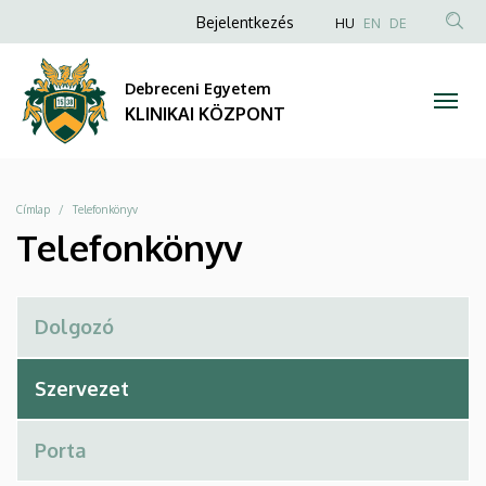
Telefonkönyv
Ugrás
Anonim
NYELVVÁLAS
Bejelentkezés
HU
EN
DE
a
TAR
Felhasználói
|
tartalomra
KER
fiók
Debreceni Egyetem
KLINIKAI
menüje
KLINIKAI KÖZPONT
KÖZPONT
Morzsa
Címlap
Telefonkönyv
Telefonkönyv