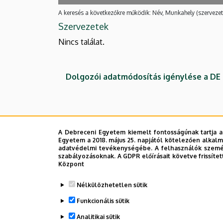
A keresés a következőkre működik: Név, Munkahely (szervezet
Szervezetek
Nincs találat.
Dolgozói adatmódosítás igénylése a D
A Debreceni Egyetem kiemelt fontosságúnak tartja a
Egyetem a 2018. május 25. napjától kötelezően alkalm
adatvédelmi tevékenységébe. A felhasználók személ
szabályozásoknak. A GDPR előírásait követve frissítet
Központ
Nélkülözhetetlen sütik
Funkcionális sütik
Analitikai sütik