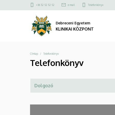
Telefonkönyv
Ugrás
Felső
+36 52 52 52 52
e-mail
Telefonkönyv
a
kapcsolat
|
tartalomra
menü
Debreceni Egyetem
KLINIKAI
KLINIKAI KÖZPONT
KÖZPONT
Morzsa
Címlap
Telefonkönyv
Telefonkönyv