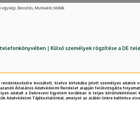
i egység), Beosztás, Munkakör, Mellék
E telefonkönyvében
|
Külső személyek rögzítése a DE te
 rendelkezésére bocsátott, illetve birtokába jutott személyes adatok v
azandó Általános Adatvédelmi Rendelet alapján felülvizsgálta folyamata
yes adatait a Debreceni Egyetem korábban is teljes körültekintéssel 
tük Adatvédelmi Tájékoztatónkat, amelyet az alábbi linkre kattintva olv