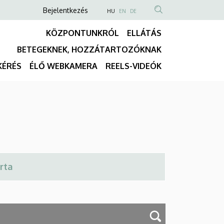
Anonim
NYELVVÁLASZTÓ
Bejelentkezés
HU
EN
DE
TARTALOM
Felhasználói
KÖZPONTUNKRÓL
ELLÁTÁS
KERESÉSE
fiók
BETEGEKNEK, HOZZÁTARTOZÓKNAK
menüje
Fő
KÉRÉS
ÉLŐ WEBKAMERA
REELS-VIDEÓK
navigáció