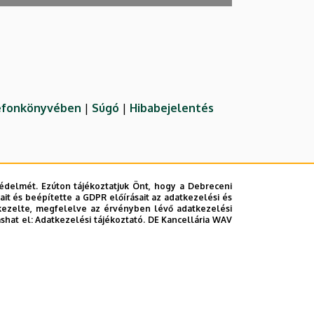
lefonkönyvében
|
Súgó
|
Hibabejelentés
édelmét. Ezúton tájékoztatjuk Önt, hogy a Debreceni
it és beépítette a GDPR előírásait az adatkezelési és
kezelte, megfelelve az érvényben lévő adatkezelési
ashat el:
Adatkezelési tájékoztató.
DE Kancellária WAV